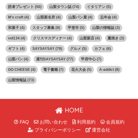
読者プレゼント
(50)
山梨タウン誌
(74)
イタリアン
(5)
M's craft
(4)
山梨新名所
(4)
山梨パン屋
(4)
忘年会
(4)
和菓子
(4)
スタッフ募集
(9)
甲斐市
(5)
山梨の情報誌
(3)
vol134
(4)
クリスマスディナー
(4)
山梨新店
(4)
藁焼き
(3)
ギフト
(4)
SAYSAYSAY
(79)
グルメ
(5)
カフェ
(6)
山梨パン
(4)
週刊SAYSAYSAY
(77)
甲府中心
(7)
GO CHEESE
(4)
電子書籍
(7)
花火大会
(5)
A-addict
(8)
山梨情報誌
(73)
HOME
FAQ
お問い合わせ
利用規約
会員規約
プライバシーポリシー
運営会社