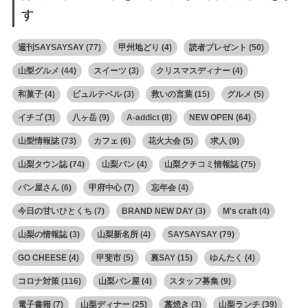
す
週刊SAYSAYSAY
(77)
甲州地どり
(4)
読者プレゼント
(50)
山梨グルメ
(44)
スイーツ
(3)
クリスマスディナー
(4)
和菓子
(4)
ピュルテベル
(3)
救いの言葉
(15)
グルメ
(5)
イチゴ
(3)
八ヶ岳
(9)
A-addict
(8)
NEW OPEN
(64)
山梨情報誌
(73)
カフェ
(6)
花火大会
(5)
求人
(9)
山梨タウン誌
(74)
山梨パン
(4)
山梨クチコミ情報誌
(75)
パン屋さん
(6)
甲府中心
(7)
忘年会
(4)
今日の甘いひとくち
(7)
BRAND NEW DAY
(3)
M's craft
(4)
山梨の情報誌
(3)
山梨新名所
(4)
SAYSAYSAY
(79)
GO CHEESE
(4)
甲斐市
(5)
裏SAY
(15)
ゆんたく
(4)
コロナ対策
(116)
山梨パン屋
(4)
スタッフ募集
(9)
電子書籍
(7)
山梨ディナー
(25)
藁焼き
(3)
山梨ランチ
(39)