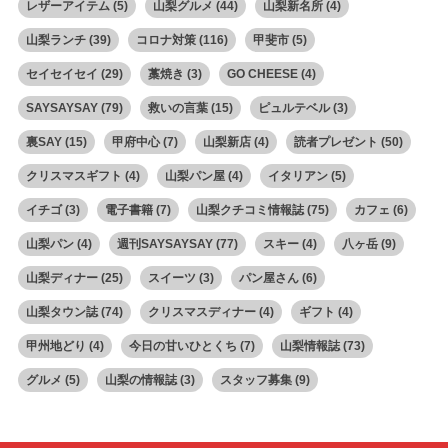
レザーアイテム
(5)
山梨グルメ
(44)
山梨新名所
(4)
山梨ランチ
(39)
コロナ対策
(116)
甲斐市
(5)
セイセイセイ
(29)
藁焼き
(3)
GO CHEESE
(4)
SAYSAYSAY
(79)
救いの言葉
(15)
ピュルテベル
(3)
裏SAY
(15)
甲府中心
(7)
山梨新店
(4)
読者プレゼント
(50)
クリスマスギフト
(4)
山梨パン屋
(4)
イタリアン
(5)
イチゴ
(3)
電子書籍
(7)
山梨クチコミ情報誌
(75)
カフェ
(6)
山梨パン
(4)
週刊SAYSAYSAY
(77)
スキー
(4)
八ヶ岳
(9)
山梨ディナー
(25)
スイーツ
(3)
パン屋さん
(6)
山梨タウン誌
(74)
クリスマスディナー
(4)
ギフト
(4)
甲州地どり
(4)
今日の甘いひとくち
(7)
山梨情報誌
(73)
グルメ
(5)
山梨の情報誌
(3)
スタッフ募集
(9)