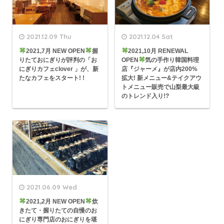
2021.12.09 Thu
2021.12.04 Sat
2021,7月 NEW OPEN
握
2021,10月 RENEWAL
りたておにぎりが評判の「お
OPEN
気の手作り韓国料理
にぎりカフェclover 」が、新
店『ジャーメ』が店内200%
たなカフェをスタート! !
拡大! 新メニュー&テイクアウ
トメニュー販売で山梨最大級
のトレンド入り!?
2021.06.09 Wed
2021,2月 NEW OPEN
炊
きたて・握りたての自慢のお
にぎり専門店のおにぎりを堪