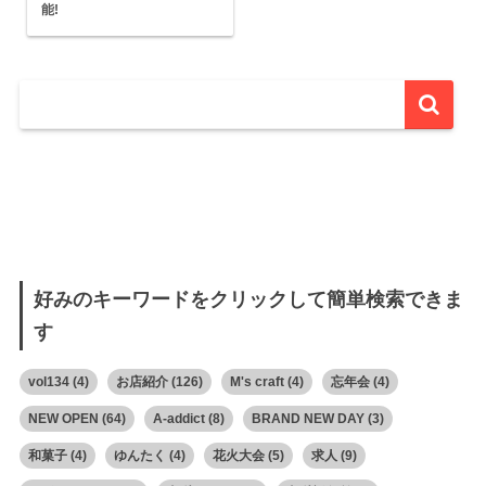
能!
好みのキーワードをクリックして簡単検索できま
す
vol134
(4)
お店紹介
(126)
M's craft
(4)
忘年会
(4)
NEW OPEN
(64)
A-addict
(8)
BRAND NEW DAY
(3)
和菓子
(4)
ゆんたく
(4)
花火大会
(5)
求人
(9)