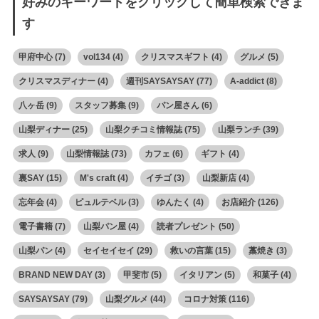
好みのキーワードをクリックして簡単検索できま
す
甲府中心
(7)
vol134
(4)
クリスマスギフト
(4)
グルメ
(5)
クリスマスディナー
(4)
週刊SAYSAYSAY
(77)
A-addict
(8)
八ヶ岳
(9)
スタッフ募集
(9)
パン屋さん
(6)
山梨ディナー
(25)
山梨クチコミ情報誌
(75)
山梨ランチ
(39)
求人
(9)
山梨情報誌
(73)
カフェ
(6)
ギフト
(4)
裏SAY
(15)
M's craft
(4)
イチゴ
(3)
山梨新店
(4)
忘年会
(4)
ピュルテベル
(3)
ゆんたく
(4)
お店紹介
(126)
電子書籍
(7)
山梨パン屋
(4)
読者プレゼント
(50)
山梨パン
(4)
セイセイセイ
(29)
救いの言葉
(15)
藁焼き
(3)
BRAND NEW DAY
(3)
甲斐市
(5)
イタリアン
(5)
和菓子
(4)
SAYSAYSAY
(79)
山梨グルメ
(44)
コロナ対策
(116)