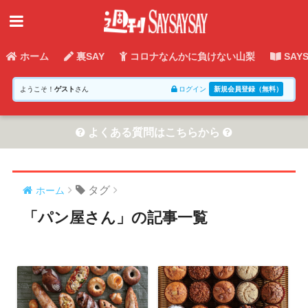
ホーム
裏SAY
コロナなんかに負けない山梨
SAY
ようこそ！
ゲスト
さん
ログイン
新規会員登録（無料）
よくある質問はこちらから
タグ
ホーム
「パン屋さん」の記事一覧