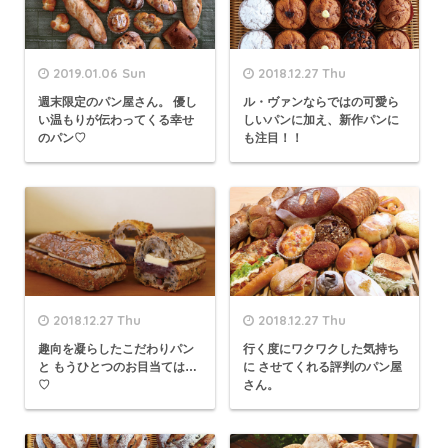
2019.01.06 Sun
2018.12.27 Thu
週末限定のパン屋さん。 優し
ル・ヴァンならではの可愛ら
い温もりが伝わってくる幸せ
しいパンに加え、新作パンに
のパン♡
も注目！！
2018.12.27 Thu
2018.12.27 Thu
趣向を凝らしたこだわりパン
行く度にワクワクした気持ち
と もうひとつのお目当ては…
に させてくれる評判のパン屋
♡
さん。