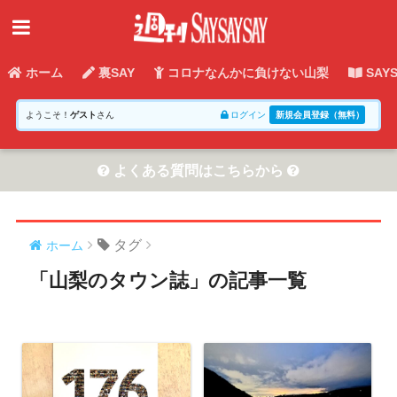
ホーム
裏SAY
コロナなんかに負けない山梨
SAY
ようこそ！
ゲスト
さん
ログイン
新規会員登録（無料）
よくある質問はこちらから
タグ
ホーム
「山梨のタウン誌」の記事一覧