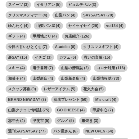
スイーツ
(3)
イタリアン
(5)
ピュルテベル
(3)
クリスマスディナー
(4)
山梨パン
(4)
SAYSAYSAY
(79)
ゆんたく
(4)
山梨パン屋
(4)
セイセイセイ
(29)
vol134
(4)
ギフト
(4)
甲州地どり
(4)
お店紹介
(126)
今日の甘いひとくち
(7)
A-addict
(8)
クリスマスギフト
(4)
裏SAY
(15)
イチゴ
(3)
カフェ
(6)
救いの言葉
(15)
スキー
(4)
電子書籍
(7)
山梨の情報誌
(3)
コロナ対策
(116)
和菓子
(4)
山梨新店
(4)
山梨新名所
(4)
山梨情報誌
(73)
スタッフ募集
(9)
レザーアイテム
(5)
花火大会
(5)
BRAND NEW DAY
(3)
読者プレゼント
(50)
M's craft
(4)
山梨クチコミ情報誌
(75)
GO CHEESE
(4)
甲府中心
(7)
忘年会
(4)
甲斐市
(5)
グルメ
(5)
藁焼き
(3)
週刊SAYSAYSAY
(77)
パン屋さん
(6)
NEW OPEN
(64)