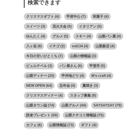
検索できます
クリスマスギフト
(4)
甲府中心
(7)
和菓子
(4)
スイーツ
(3)
花火大会
(5)
イタリアン
(5)
ゆんたく
(4)
グルメ
(5)
スキー
(4)
山梨パン屋
(4)
八ヶ岳
(9)
イチゴ
(3)
vol134
(4)
山梨新店
(4)
今日の甘いひとくち
(7)
山梨の情報誌
(3)
ピュルテベル
(3)
パン屋さん
(6)
甲斐市
(5)
山梨ディナー
(25)
甲州地どり
(4)
M's craft
(4)
NEW OPEN
(64)
忘年会
(4)
藁焼き
(3)
クリスマスディナー
(4)
スタッフ募集
(9)
山梨タウン誌
(74)
山梨グルメ
(44)
SAYSAYSAY
(79)
読者プレゼント
(50)
山梨クチコミ情報誌
(75)
カフェ
(6)
山梨情報誌
(73)
ギフト
(4)