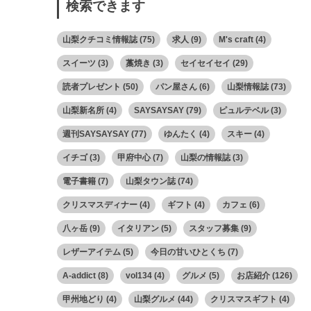
検索できます
山梨クチコミ情報誌
(75)
求人
(9)
M's craft
(4)
スイーツ
(3)
藁焼き
(3)
セイセイセイ
(29)
読者プレゼント
(50)
パン屋さん
(6)
山梨情報誌
(73)
山梨新名所
(4)
SAYSAYSAY
(79)
ピュルテベル
(3)
週刊SAYSAYSAY
(77)
ゆんたく
(4)
スキー
(4)
イチゴ
(3)
甲府中心
(7)
山梨の情報誌
(3)
電子書籍
(7)
山梨タウン誌
(74)
クリスマスディナー
(4)
ギフト
(4)
カフェ
(6)
八ヶ岳
(9)
イタリアン
(5)
スタッフ募集
(9)
レザーアイテム
(5)
今日の甘いひとくち
(7)
A-addict
(8)
vol134
(4)
グルメ
(5)
お店紹介
(126)
甲州地どり
(4)
山梨グルメ
(44)
クリスマスギフト
(4)