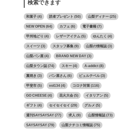
検索できます
和菓子
(4)
読者プレゼント
(50)
山梨ディナー
(25)
NEW OPEN
(64)
カフェ
(6)
電子書籍
(7)
甲州地どり
(4)
レザーアイテム
(5)
ゆんたく
(4)
スイーツ
(3)
スタッフ募集
(9)
山梨の情報誌
(3)
山梨パン屋
(4)
BRAND NEW DAY
(3)
山梨タウン誌
(74)
スキー
(4)
A-addict
(8)
藁焼き
(3)
パン屋さん
(6)
ピュルテベル
(3)
甲斐市
(5)
vol134
(4)
コロナ対策
(116)
GO CHEESE
(4)
花火大会
(5)
イタリアン
(5)
ギフト
(4)
セイセイセイ
(29)
グルメ
(5)
週刊SAYSAYSAY
(77)
求人
(9)
山梨情報誌
(73)
SAYSAYSAY
(79)
山梨クチコミ情報誌
(75)