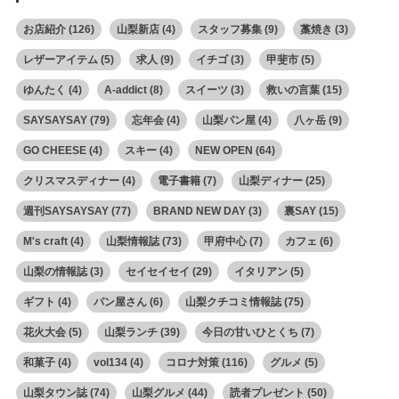
お店紹介
(126)
山梨新店
(4)
スタッフ募集
(9)
藁焼き
(3)
レザーアイテム
(5)
求人
(9)
イチゴ
(3)
甲斐市
(5)
ゆんたく
(4)
A-addict
(8)
スイーツ
(3)
救いの言葉
(15)
SAYSAYSAY
(79)
忘年会
(4)
山梨パン屋
(4)
八ヶ岳
(9)
GO CHEESE
(4)
スキー
(4)
NEW OPEN
(64)
クリスマスディナー
(4)
電子書籍
(7)
山梨ディナー
(25)
週刊SAYSAYSAY
(77)
BRAND NEW DAY
(3)
裏SAY
(15)
M's craft
(4)
山梨情報誌
(73)
甲府中心
(7)
カフェ
(6)
山梨の情報誌
(3)
セイセイセイ
(29)
イタリアン
(5)
ギフト
(4)
パン屋さん
(6)
山梨クチコミ情報誌
(75)
花火大会
(5)
山梨ランチ
(39)
今日の甘いひとくち
(7)
和菓子
(4)
vol134
(4)
コロナ対策
(116)
グルメ
(5)
山梨タウン誌
(74)
山梨グルメ
(44)
読者プレゼント
(50)