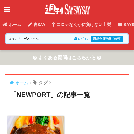
ホーム
裏SAY
コロナなんかに負けない山梨
SAY
ようこそ！
ゲスト
さん
ログイン
新規会員登録（無料）
よくある質問はこちらから
タグ
ホーム
「NEWPORT」の記事一覧