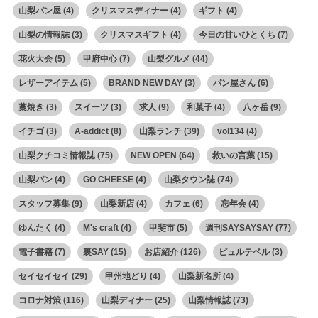
山梨パン屋
(4)
クリスマスディナー
(4)
ギフト
(4)
山梨の情報誌
(3)
クリスマスギフト
(4)
今日の甘いひとくち
(7)
花火大会
(5)
甲府中心
(7)
山梨グルメ
(44)
レザーアイテム
(5)
BRAND NEW DAY
(3)
パン屋さん
(6)
藁焼き
(3)
スイーツ
(3)
求人
(9)
和菓子
(4)
八ヶ岳
(9)
イチゴ
(3)
A-addict
(8)
山梨ランチ
(39)
vol134
(4)
山梨クチコミ情報誌
(75)
NEW OPEN
(64)
救いの言葉
(15)
山梨パン
(4)
GO CHEESE
(4)
山梨タウン誌
(74)
スタッフ募集
(9)
山梨新店
(4)
カフェ
(6)
忘年会
(4)
ゆんたく
(4)
M's craft
(4)
甲斐市
(5)
週刊SAYSAYSAY
(77)
電子書籍
(7)
裏SAY
(15)
お店紹介
(126)
ピュルテベル
(3)
セイセイセイ
(29)
甲州地どり
(4)
山梨新名所
(4)
コロナ対策
(116)
山梨ディナー
(25)
山梨情報誌
(73)