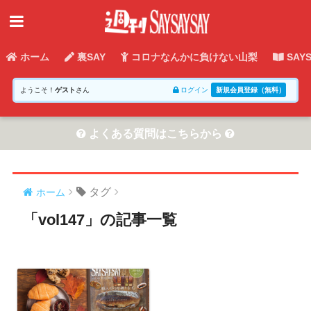
ホーム
裏SAY
コロナなんかに負けない山梨
SAY
ようこそ！
ゲスト
さん
ログイン
新規会員登録（無料）
よくある質問はこちらから
タグ
ホーム
「vol147」の記事一覧