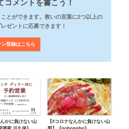
てコメントを書こう！
ことができます。救いの言葉に2つ以上の
プレゼントに応募できます！
ァン登録はこちら
んかに負けない山
【#コロナなんかに負けない山
中国酒家 川久保》
梨】《nohonoho》