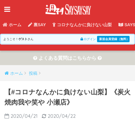
ホーム
裏SAY
コロナなんかに負けない山梨
SAY
ようこそ！
ゲスト
さん
ログイン
新規会員登録（無料）
よくある質問はこちらから
ホーム
投稿
【#コロナなんかに負けない山梨】《炭火
焼肉我や笑や 小瀬店》
2020/04/21
2020/04/22