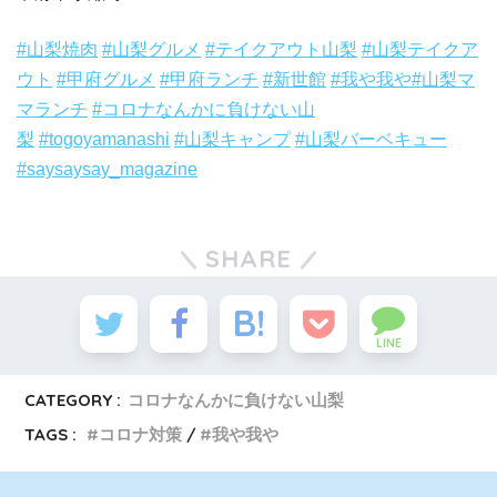
#山梨焼肉
#山梨グルメ
#テイクアウト山梨
#山梨テイクア
ウト
#甲府グルメ
#甲府ランチ
#新世館
#我や我や
#山梨マ
マランチ
#コロナなんかに負けない山
梨
#togoyamanashi
#山梨キャンプ
#山梨バーベキュー
#saysaysay_magazine
SHARE
LINE
CATEGORY :
コロナなんかに負けない山梨
TAGS :
コロナ対策
我や我や