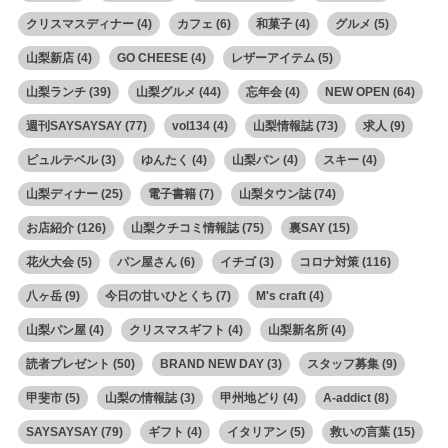
クリスマスディナー
(4)
カフェ
(6)
和菓子
(4)
グルメ
(5)
山梨新店
(4)
GO CHEESE
(4)
レザーアイテム
(5)
山梨ランチ
(39)
山梨グルメ
(44)
忘年会
(4)
NEW OPEN
(64)
週刊SAYSAYSAY
(77)
vol134
(4)
山梨情報誌
(73)
求人
(9)
ピュルテベル
(3)
ゆんたく
(4)
山梨パン
(4)
スキー
(4)
山梨ディナー
(25)
電子書籍
(7)
山梨タウン誌
(74)
お店紹介
(126)
山梨クチコミ情報誌
(75)
裏SAY
(15)
花火大会
(5)
パン屋さん
(6)
イチゴ
(3)
コロナ対策
(116)
八ヶ岳
(9)
今日の甘いひとくち
(7)
M's craft
(4)
山梨パン屋
(4)
クリスマスギフト
(4)
山梨新名所
(4)
読者プレゼント
(50)
BRAND NEW DAY
(3)
スタッフ募集
(9)
甲斐市
(5)
山梨の情報誌
(3)
甲州地どり
(4)
A-addict
(8)
SAYSAYSAY
(79)
ギフト
(4)
イタリアン
(5)
救いの言葉
(15)