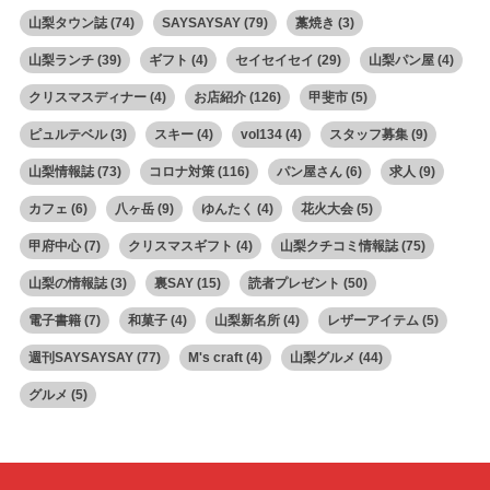
山梨タウン誌
(74)
SAYSAYSAY
(79)
藁焼き
(3)
山梨ランチ
(39)
ギフト
(4)
セイセイセイ
(29)
山梨パン屋
(4)
クリスマスディナー
(4)
お店紹介
(126)
甲斐市
(5)
ピュルテベル
(3)
スキー
(4)
vol134
(4)
スタッフ募集
(9)
山梨情報誌
(73)
コロナ対策
(116)
パン屋さん
(6)
求人
(9)
カフェ
(6)
八ヶ岳
(9)
ゆんたく
(4)
花火大会
(5)
甲府中心
(7)
クリスマスギフト
(4)
山梨クチコミ情報誌
(75)
山梨の情報誌
(3)
裏SAY
(15)
読者プレゼント
(50)
電子書籍
(7)
和菓子
(4)
山梨新名所
(4)
レザーアイテム
(5)
週刊SAYSAYSAY
(77)
M's craft
(4)
山梨グルメ
(44)
グルメ
(5)