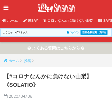
ホーム
裏SAY
コロナなんかに負けない山梨
SAY
ようこそ！
ゲスト
さん
ログイン
新規会員登録（無料）
よくある質問はこちらから
ホーム
投稿
【#コロナなんかに負けない山梨】
《SOLATIO》
2020/04/06