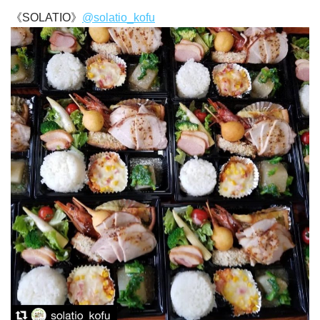
《SOLATIO》
@solatio_kofu