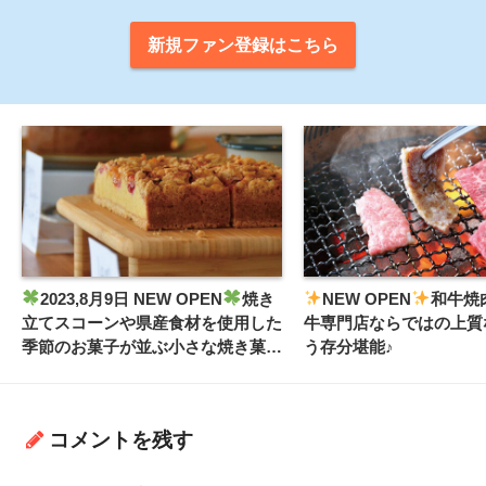
新規ファン登録はこちら
2023,8月9日 NEW OPEN
焼き
NEW OPEN
和牛焼
立てスコーンや県産食材を使用した
牛専門店ならではの上質
季節のお菓子が並ぶ小さな焼き菓子
う存分堪能♪
店。
コメントを残す