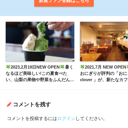
新規ファン登録はこちら
2023,2月19日NEW OPEN
暑く
2021,7月 NEW OPEN
なるほど美味しい!この夏食べた
おにぎりが評判の「おに
い、山梨の果物や野菜をふんだんに
clover 」が、新たな
使った本格ジェラート!!
ート! !
コメントを残す
コメントを投稿するには
ログイン
してください。