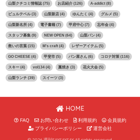
山梨クチコミ情報誌
(75)
お店紹介
(126)
A-addict
(8)
ピュルテベル
(3)
山梨新店
(4)
ゆんたく
(4)
グルメ
(5)
山梨新名所
(4)
電子書籍
(7)
甲府中心
(7)
忘年会
(4)
スタッフ募集
(9)
NEW OPEN
(64)
山梨パン
(4)
救いの言葉
(15)
M's craft
(4)
レザーアイテム
(5)
GO CHEESE
(4)
甲斐市
(5)
パン屋さん
(6)
コロナ対策
(116)
スキー
(4)
vol134
(4)
藁焼き
(3)
花火大会
(5)
山梨ランチ
(39)
スイーツ
(3)
HOME
FAQ
お問い合わせ
利用規約
会員規約
プライバシーポリシー
運営会社
© 2026 週刊SAYSAYSAY All rights reserved.