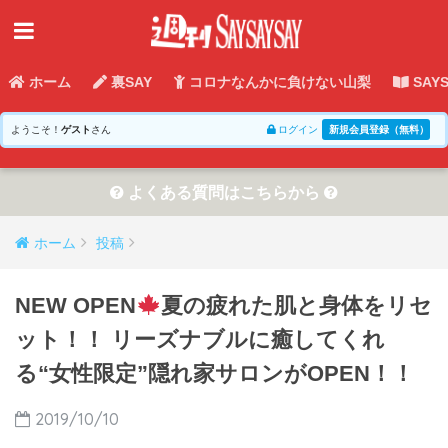
ホーム
裏SAY
コロナなんかに負けない山梨
SAY
ようこそ！
ゲスト
さん
ログイン
新規会員登録（無料）
よくある質問はこちらから
ホーム
投稿
NEW OPEN
夏の疲れた肌と身体をリセ
ット！！ リーズナブルに癒してくれ
る“女性限定”隠れ家サロンがOPEN！！
2019/10/10