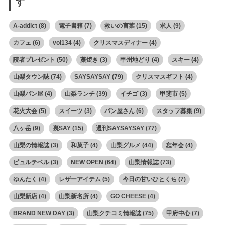
す
A-addict
(8)
電子書籍
(7)
救いの言葉
(15)
求人
(9)
カフェ
(6)
vol134
(4)
クリスマスディナー
(4)
読者プレゼント
(50)
藁焼き
(3)
甲州地どり
(4)
スキー
(4)
山梨タウン誌
(74)
SAYSAYSAY
(79)
クリスマスギフト
(4)
山梨パン屋
(4)
山梨ランチ
(39)
イチゴ
(3)
甲斐市
(5)
花火大会
(5)
スイーツ
(3)
パン屋さん
(6)
スタッフ募集
(9)
八ヶ岳
(9)
裏SAY
(15)
週刊SAYSAYSAY
(77)
山梨の情報誌
(3)
和菓子
(4)
山梨グルメ
(44)
忘年会
(4)
ピュルテベル
(3)
NEW OPEN
(64)
山梨情報誌
(73)
ゆんたく
(4)
レザーアイテム
(5)
今日の甘いひとくち
(7)
山梨新店
(4)
山梨新名所
(4)
GO CHEESE
(4)
BRAND NEW DAY
(3)
山梨クチコミ情報誌
(75)
甲府中心
(7)