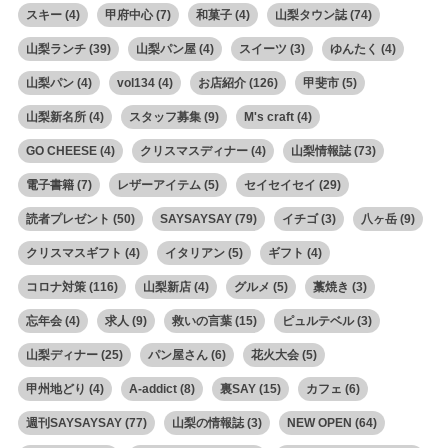
スキー
(4)
甲府中心
(7)
和菓子
(4)
山梨タウン誌
(74)
山梨ランチ
(39)
山梨パン屋
(4)
スイーツ
(3)
ゆんたく
(4)
山梨パン
(4)
vol134
(4)
お店紹介
(126)
甲斐市
(5)
山梨新名所
(4)
スタッフ募集
(9)
M's craft
(4)
GO CHEESE
(4)
クリスマスディナー
(4)
山梨情報誌
(73)
電子書籍
(7)
レザーアイテム
(5)
セイセイセイ
(29)
読者プレゼント
(50)
SAYSAYSAY
(79)
イチゴ
(3)
八ヶ岳
(9)
クリスマスギフト
(4)
イタリアン
(5)
ギフト
(4)
コロナ対策
(116)
山梨新店
(4)
グルメ
(5)
藁焼き
(3)
忘年会
(4)
求人
(9)
救いの言葉
(15)
ピュルテベル
(3)
山梨ディナー
(25)
パン屋さん
(6)
花火大会
(5)
甲州地どり
(4)
A-addict
(8)
裏SAY
(15)
カフェ
(6)
週刊SAYSAYSAY
(77)
山梨の情報誌
(3)
NEW OPEN
(64)