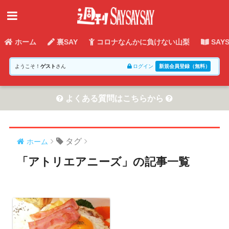
ホーム
裏SAY
コロナなんかに負けない山梨
SAY
ようこそ！
ゲスト
さん
ログイン
新規会員登録（無料）
よくある質問はこちらから
タグ
ホーム
「アトリエアニーズ」の記事一覧