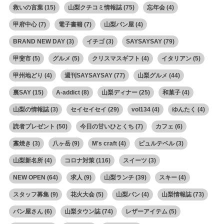
救いの言葉
(15)
山梨クチコミ情報誌
(75)
忘年会
(4)
甲府中心
(7)
電子書籍
(7)
山梨パン屋
(4)
BRAND NEW DAY
(3)
イチゴ
(3)
SAYSAYSAY
(79)
甲斐市
(5)
グルメ
(5)
クリスマスギフト
(4)
イタリアン
(5)
甲州地どり
(4)
週刊SAYSAYSAY
(77)
山梨グルメ
(44)
裏SAY
(15)
A-addict
(8)
山梨ディナー
(25)
和菓子
(4)
山梨の情報誌
(3)
セイセイセイ
(29)
vol134
(4)
ゆんたく
(4)
読者プレゼント
(50)
今日の甘いひとくち
(7)
カフェ
(6)
藁焼き
(3)
八ヶ岳
(9)
M's craft
(4)
ピュルテベル
(3)
山梨新名所
(4)
コロナ対策
(116)
スイーツ
(3)
NEW OPEN
(64)
求人
(9)
山梨ランチ
(39)
スキー
(4)
スタッフ募集
(9)
花火大会
(5)
山梨パン
(4)
山梨情報誌
(73)
パン屋さん
(6)
山梨タウン誌
(74)
レザーアイテム
(5)