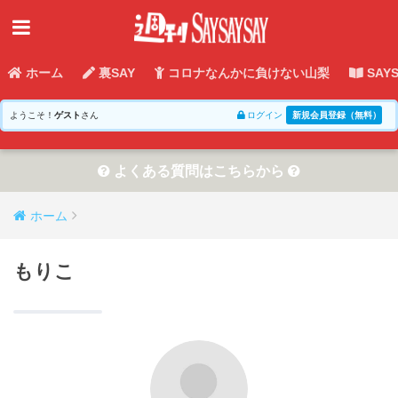
ホーム
裏SAY
コロナなんかに負けない山梨
SAY
ようこそ！
ゲスト
さん
ログイン
新規会員登録（無料）
よくある質問はこちらから
ホーム
もりこ