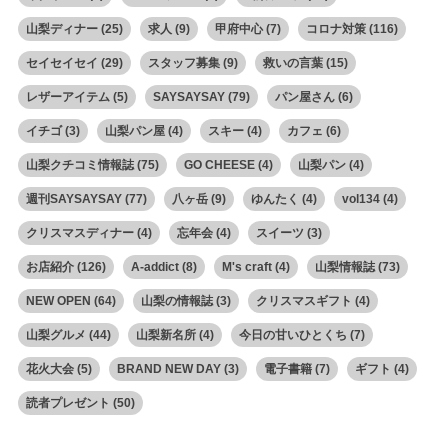
山梨ディナー
(25)
求人
(9)
甲府中心
(7)
コロナ対策
(116)
セイセイセイ
(29)
スタッフ募集
(9)
救いの言葉
(15)
レザーアイテム
(5)
SAYSAYSAY
(79)
パン屋さん
(6)
イチゴ
(3)
山梨パン屋
(4)
スキー
(4)
カフェ
(6)
山梨クチコミ情報誌
(75)
GO CHEESE
(4)
山梨パン
(4)
週刊SAYSAYSAY
(77)
八ヶ岳
(9)
ゆんたく
(4)
vol134
(4)
クリスマスディナー
(4)
忘年会
(4)
スイーツ
(3)
お店紹介
(126)
A-addict
(8)
M's craft
(4)
山梨情報誌
(73)
NEW OPEN
(64)
山梨の情報誌
(3)
クリスマスギフト
(4)
山梨グルメ
(44)
山梨新名所
(4)
今日の甘いひとくち
(7)
花火大会
(5)
BRAND NEW DAY
(3)
電子書籍
(7)
ギフト
(4)
読者プレゼント
(50)