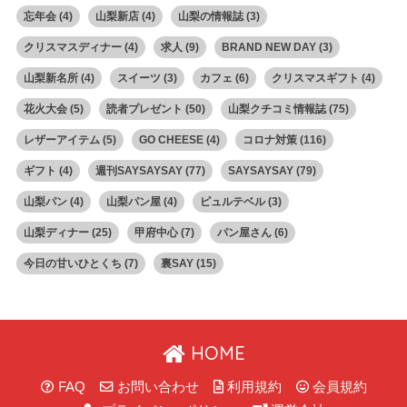
忘年会
(4)
山梨新店
(4)
山梨の情報誌
(3)
クリスマスディナー
(4)
求人
(9)
BRAND NEW DAY
(3)
山梨新名所
(4)
スイーツ
(3)
カフェ
(6)
クリスマスギフト
(4)
花火大会
(5)
読者プレゼント
(50)
山梨クチコミ情報誌
(75)
レザーアイテム
(5)
GO CHEESE
(4)
コロナ対策
(116)
ギフト
(4)
週刊SAYSAYSAY
(77)
SAYSAYSAY
(79)
山梨パン
(4)
山梨パン屋
(4)
ピュルテベル
(3)
山梨ディナー
(25)
甲府中心
(7)
パン屋さん
(6)
今日の甘いひとくち
(7)
裏SAY
(15)
HOME
FAQ
お問い合わせ
利用規約
会員規約