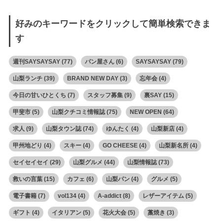
好みのキーワードをクリックして簡単検索できま
す
週刊SAYSAYSAY
(77)
パン屋さん
(6)
SAYSAYSAY
(79)
山梨ランチ
(39)
BRAND NEW DAY
(3)
忘年会
(4)
今日の甘いひとくち
(7)
スタッフ募集
(9)
裏SAY
(15)
甲斐市
(5)
山梨クチコミ情報誌
(75)
NEW OPEN
(64)
求人
(9)
山梨タウン誌
(74)
ゆんたく
(4)
山梨新店
(4)
甲州地どり
(4)
スキー
(4)
GO CHEESE
(4)
山梨新名所
(4)
セイセイセイ
(29)
山梨グルメ
(44)
山梨情報誌
(73)
救いの言葉
(15)
カフェ
(6)
山梨パン
(4)
グルメ
(5)
電子書籍
(7)
vol134
(4)
A-addict
(8)
レザーアイテム
(5)
ギフト
(4)
イタリアン
(5)
花火大会
(5)
藁焼き
(3)