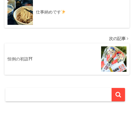
仕事納めです
次の記事
恒例の初詣⛩