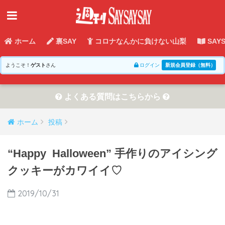
ホーム
裏SAY
コロナなんかに負けない山梨
SAY
ようこそ！
ゲスト
さん
ログイン
新規会員登録（無料）
よくある質問はこちらから
ホーム
投稿
“Happy Halloween” 手作りのアイシング
クッキーがカワイイ♡
2019/10/31