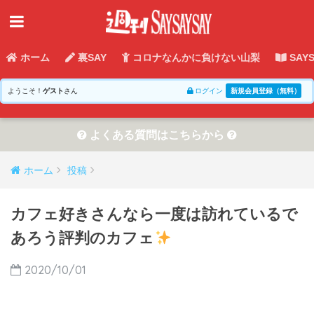
ホーム
裏SAY
コロナなんかに負けない山梨
SAY
ようこそ！
ゲスト
さん
ログイン
新規会員登録（無料）
よくある質問はこちらから
ホーム
投稿
カフェ好きさんなら一度は訪れているで
あろう評判のカフェ
2020/10/01