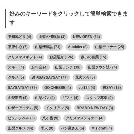
好みのキーワードをクリックして簡単検索できま
す
甲州地どり
(4)
山梨の情報誌
(3)
NEW OPEN
(64)
甲府中心
(7)
山梨情報誌
(73)
A-addict
(8)
山梨ディナー
(25)
クリスマスギフト
(4)
お店紹介
(126)
救いの言葉
(15)
スキー
(4)
忘年会
(4)
山梨ランチ
(39)
山梨タウン誌
(74)
グルメ
(5)
週刊SAYSAYSAY
(77)
花火大会
(5)
SAYSAYSAY
(79)
GO CHEESE
(4)
vol134
(4)
裏SAY
(15)
山梨新店
(4)
山梨パン
(4)
ギフト
(4)
スタッフ募集
(9)
レザーアイテム
(5)
イタリアン
(5)
BRAND NEW DAY
(3)
ピュルテベル
(3)
八ヶ岳
(9)
クリスマスディナー
(4)
山梨グルメ
(44)
求人
(9)
パン屋さん
(6)
M's craft
(4)