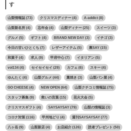
す
山梨情報誌
(73)
クリスマスディナー
(4)
A-addict
(8)
山梨新名所
(4)
忘年会
(4)
山梨ディナー
(25)
スイーツ
(3)
グルメ
(5)
ギフト
(4)
BRAND NEW DAY
(3)
イチゴ
(3)
今日の甘いひとくち
(7)
レザーアイテム
(5)
裏SAY
(15)
和菓子
(4)
求人
(9)
甲府中心
(7)
イタリアン
(5)
vol134
(4)
セイセイセイ
(29)
カフェ
(6)
スキー
(4)
ゆんたく
(4)
山梨グルメ
(44)
藁焼き
(3)
山梨パン屋
(4)
GO CHEESE
(4)
NEW OPEN
(64)
山梨クチコミ情報誌
(75)
スタッフ募集
(9)
救いの言葉
(15)
花火大会
(5)
クリスマスギフト
(4)
SAYSAYSAY
(79)
山梨の情報誌
(3)
コロナ対策
(116)
甲州地どり
(4)
週刊SAYSAYSAY
(77)
八ヶ岳
(9)
山梨新店
(4)
お店紹介
(126)
読者プレゼント
(50)