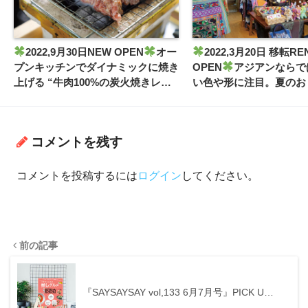
2022,9月30日NEW OPEN
オー
2022,3月20日 移転RE
プンキッチンでダイナミックに焼き
OPEN
アジアンならで
上げる “牛肉100%の炭火焼きレア
い色や形に注目。夏のお
ハンバーグ!”
しげで柔らかな雰囲気、
ラッ クスしたリゾート
ってみてはいかが！？
コメントを残す
コメントを投稿するには
ログイン
してください。
前の記事
『SAYSAYSAY vol,133 6月7月号』PICK U…