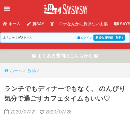
ホーム
裏SAY
コロナなんかに負けない山梨
SAY
ようこそ！
ゲスト
さん
ログイン
新規会員登録（無料）
よくある質問はこちらから
ホーム
投稿
ランチでもディナーでもなく、 のんびり
気分で過ごすカフェタイムもいい♡
2020/07/21
2020/07/28