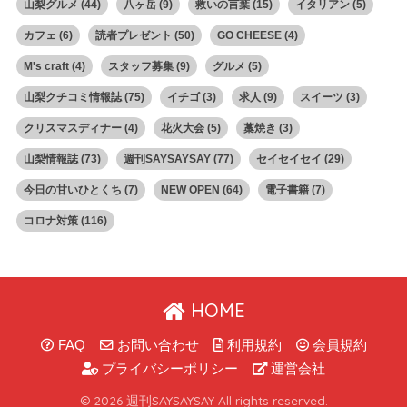
山梨グルメ
(44)
八ヶ岳
(9)
救いの言葉
(15)
イタリアン
(5)
カフェ
(6)
読者プレゼント
(50)
GO CHEESE
(4)
M's craft
(4)
スタッフ募集
(9)
グルメ
(5)
山梨クチコミ情報誌
(75)
イチゴ
(3)
求人
(9)
スイーツ
(3)
クリスマスディナー
(4)
花火大会
(5)
藁焼き
(3)
山梨情報誌
(73)
週刊SAYSAYSAY
(77)
セイセイセイ
(29)
今日の甘いひとくち
(7)
NEW OPEN
(64)
電子書籍
(7)
コロナ対策
(116)
HOME
FAQ
お問い合わせ
利用規約
会員規約
プライバシーポリシー
運営会社
© 2026 週刊SAYSAYSAY All rights reserved.