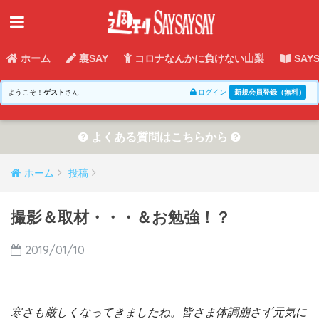
ホーム
裏SAY
コロナなんかに負けない山梨
SAY
ようこそ！
ゲスト
さん
ログイン
新規会員登録（無料）
よくある質問はこちらから
ホーム
投稿
撮影＆取材・・・＆お勉強！？
2019/01/10
寒さも厳しくなってきましたね。皆さま体調崩さず元気に