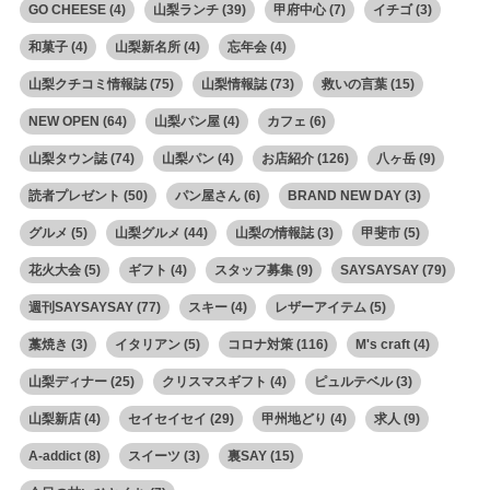
GO CHEESE
(4)
山梨ランチ
(39)
甲府中心
(7)
イチゴ
(3)
和菓子
(4)
山梨新名所
(4)
忘年会
(4)
山梨クチコミ情報誌
(75)
山梨情報誌
(73)
救いの言葉
(15)
NEW OPEN
(64)
山梨パン屋
(4)
カフェ
(6)
山梨タウン誌
(74)
山梨パン
(4)
お店紹介
(126)
八ヶ岳
(9)
読者プレゼント
(50)
パン屋さん
(6)
BRAND NEW DAY
(3)
グルメ
(5)
山梨グルメ
(44)
山梨の情報誌
(3)
甲斐市
(5)
花火大会
(5)
ギフト
(4)
スタッフ募集
(9)
SAYSAYSAY
(79)
週刊SAYSAYSAY
(77)
スキー
(4)
レザーアイテム
(5)
藁焼き
(3)
イタリアン
(5)
コロナ対策
(116)
M's craft
(4)
山梨ディナー
(25)
クリスマスギフト
(4)
ピュルテベル
(3)
山梨新店
(4)
セイセイセイ
(29)
甲州地どり
(4)
求人
(9)
A-addict
(8)
スイーツ
(3)
裏SAY
(15)